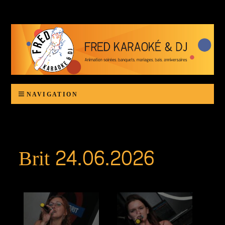
Karaoké Fred
Animation d'anniversaires, banquets, bals, mariages ou autres organisations festives
NAVIGATION
Brit 24.06.2026