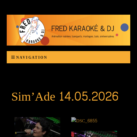
Karaoké Fred
Animation d'anniversaires, banquets, bals, mariages ou autres organisations festives
NAVIGATION
Sim’Ade 14.05.2026